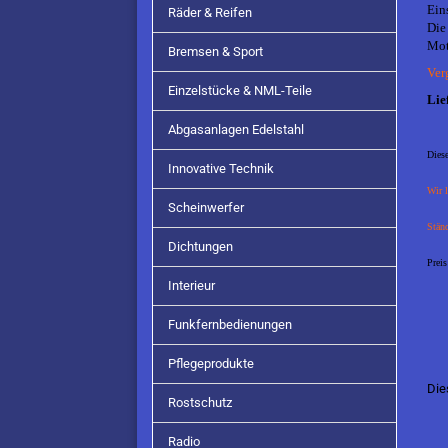
Ein
Räder & Reifen
Die
Mot
Bremsen & Sport
Ver
Einzelstücke & NML-Teile
Lie
Abgasanlagen Edelstahl
Diese
Innovative Technik
Wir l
Scheinwerfer
Ständ
Dichtungen
Prei
Interieur
Funkfernbedienungen
Pflegeprodukte
Die
Rostschutz
Radio