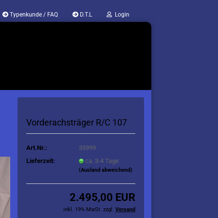
Typenkunde / FAQ
D.T.L
Login
Vorderachsträger R/C 107
Art.Nr.:
33999
Lieferzeit:
ca. 3-4 Tage
(Ausland abweichend)
2.495,00 EUR
inkl. 19% MwSt. zzgl.
Versand