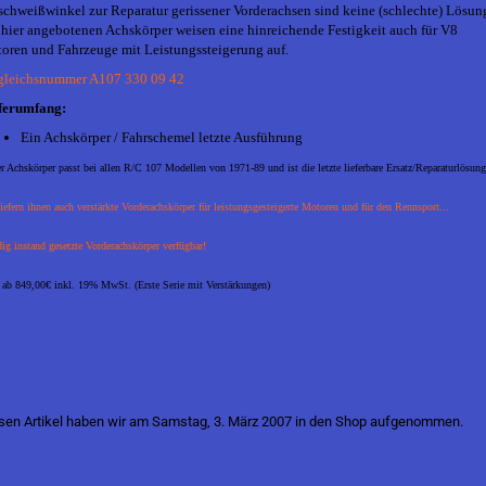
schweißwinkel zur Reparatur gerissener Vorderachsen sind keine (schlechte) Lösun
 hier angebotenen Achskörper weisen eine hinreichende Festigkeit auch für V8
oren und Fahrzeuge mit Leistungssteigerung auf.
gleichsnummer A107 330 09 42
ferumfang:
Ein Achskörper / Fahrschemel letzte Ausführung
r Achskörper passt bei allen R/C 107 Modellen von 1971-89 und ist die letzte lieferbare Ersatz/Reparaturlösung
iefern ihnen auch verstärkte Vorderachskörper für leistungsgesteigerte Motoren und für den Rennsport...
ig instand gesetzte Vorderachskörper verfügbar!
s ab 849,00€ inkl. 19% MwSt. (Erste Serie mit Verstärkungen)
sen Artikel haben wir am Samstag, 3. März 2007 in den Shop aufgenommen.