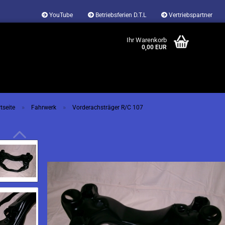
YouTube
Betriebsferien D.T.L
Vertriebspartner
Ihr Warenkorb
0,00 EUR
»
»
tseite
Fahrwerk
Vorderachsträger R/C 107