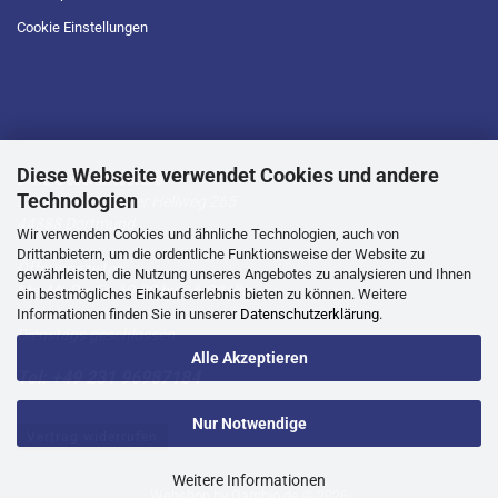
Cookie Einstellungen
Diese Webseite verwendet Cookies und andere
D.T.L Geschäftsstelle
Technologien
Lütgendortmunder Hellweg 265
44388 Dortmund
Wir verwenden Cookies und ähnliche Technologien, auch von
Drittanbietern, um die ordentliche Funktionsweise der Website zu
Öffnungszeiten:
gewährleisten, die Nutzung unseres Angebotes zu analysieren und Ihnen
Mo, Mi, Do, Fr -10.00 bis 16.00 Uhr
ein bestmögliches Einkaufserlebnis bieten zu können. Weitere
Informationen finden Sie in unserer
Datenschutzerklärung
.
Dienstags geschlossen
Alle Akzeptieren
Tel: +49 231 96987184
Nur Notwendige
Vertrag widerrufen
Weitere Informationen
Webshop
by Gambio.de © 2026