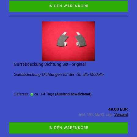
IN DEN WARENKORB
Gurtabdeckung Dichtung Set - original
Gurtabdeckung Dichtungen für den SL alle Modelle
Lieferzeit:
ca. 3-4 Tage
(Ausland abweichend)
49,00 EUR
inkl. 19% MwSt. zzgl.
Versand
IN DEN WARENKORB