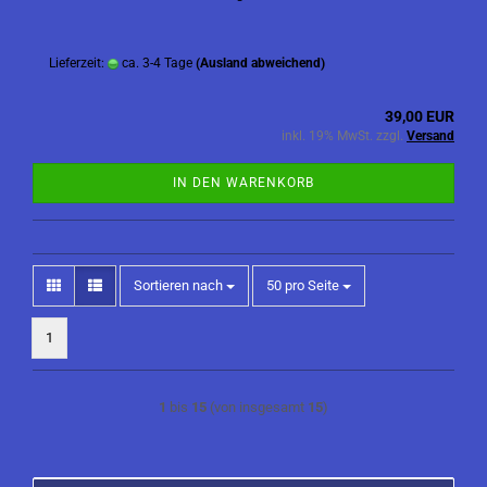
Lieferzeit:
ca. 3-4 Tage
(Ausland abweichend)
39,00 EUR
inkl. 19% MwSt. zzgl.
Versand
IN DEN WARENKORB
Sortieren nach
pro Seite
Sortieren nach
50 pro Seite
1
1
bis
15
(von insgesamt
15
)