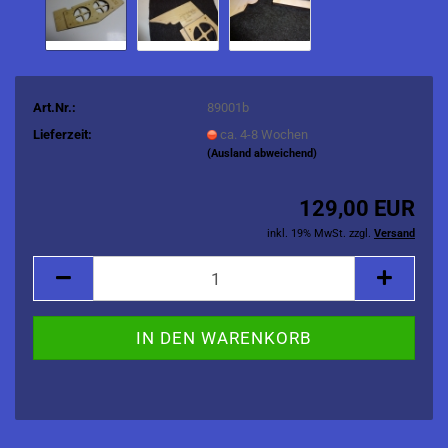
Art.Nr.:
89001b
Lieferzeit:
ca. 4-8 Wochen
(Ausland abweichend)
129,00 EUR
inkl. 19% MwSt. zzgl.
Versand