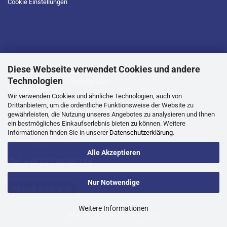
Cookie Einstellungen
Diese Webseite verwendet Cookies und andere
D.T.L Geschäftsstelle
Technologien
Lütgendortmunder Hellweg 265
44388 Dortmund
Wir verwenden Cookies und ähnliche Technologien, auch von
Drittanbietern, um die ordentliche Funktionsweise der Website zu
Öffnungszeiten:
gewährleisten, die Nutzung unseres Angebotes zu analysieren und Ihnen
Mo, Mi, Do, Fr -10.00 bis 16.00 Uhr
ein bestmögliches Einkaufserlebnis bieten zu können. Weitere
Informationen finden Sie in unserer
Datenschutzerklärung
.
Dienstags geschlossen
Alle Akzeptieren
Tel: +49 231 96987184
Nur Notwendige
Vertrag widerrufen
Weitere Informationen
Webshop
by Gambio.de © 2026