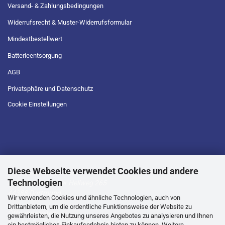
Versand- & Zahlungsbedingungen
Widerrufsrecht & Muster-Widerrufsformular
Mindestbestellwert
Batterieentsorgung
AGB
Privatsphäre und Datenschutz
Cookie Einstellungen
Diese Webseite verwendet Cookies und andere
D.T.L Geschäftsstelle
Technologien
Lütgendortmunder Hellweg 265
44388 Dortmund
Wir verwenden Cookies und ähnliche Technologien, auch von
Drittanbietern, um die ordentliche Funktionsweise der Website zu
Öffnungszeiten:
gewährleisten, die Nutzung unseres Angebotes zu analysieren und Ihnen
Mo, Mi, Do, Fr -10.00 bis 16.00 Uhr
ein bestmögliches Einkaufserlebnis bieten zu können. Weitere