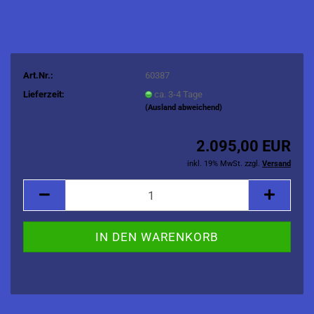
Art.Nr.:
60387
Lieferzeit:
ca. 3-4 Tage
(Ausland abweichend)
2.095,00 EUR
inkl. 19% MwSt. zzgl.
Versand