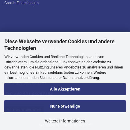
Cookie Einstellungen
Diese Webseite verwendet Cookies und andere
D.T.L Geschäftsstelle
Technologien
Lütgendortmunder Hellweg 265
44388 Dortmund
Wir verwenden Cookies und ähnliche Technologien, auch von
Drittanbietern, um die ordentliche Funktionsweise der Website zu
Öffnungszeiten:
gewährleisten, die Nutzung unseres Angebotes zu analysieren und Ihnen
Mo, Mi, Do, Fr -10.00 bis 16.00 Uhr
ein bestmögliches Einkaufserlebnis bieten zu können. Weitere
Informationen finden Sie in unserer
Datenschutzerklärung
.
Dienstags geschlossen
Alle Akzeptieren
Tel: +49 231 96987184
Nur Notwendige
Vertrag widerrufen
Weitere Informationen
Webshop
by Gambio.de © 2026