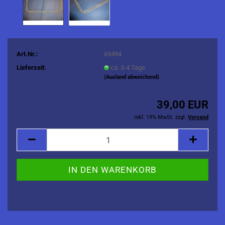
Art.Nr.:
69494
Lieferzeit:
ca. 3-4 Tage
(Ausland abweichend)
39,00 EUR
inkl. 19% MwSt. zzgl.
Versand