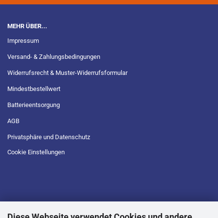
MEHR ÜBER...
Impressum
Versand- & Zahlungsbedingungen
Widerrufsrecht & Muster-Widerrufsformular
Mindestbestellwert
Batterieentsorgung
AGB
Privatsphäre und Datenschutz
Cookie Einstellungen
Diese Webseite verwendet Cookies und andere