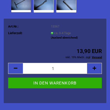
Art.Nr.:
13367
Lieferzeit:
ca. 3-4 Tage
(Ausland abweichend)
13,90 EUR
inkl. 19% MwSt. zzgl.
Versand