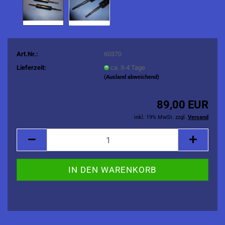
Art.Nr.:
60370
Lieferzeit:
ca. 3-4 Tage
(Ausland abweichend)
89,00 EUR
inkl. 19% MwSt. zzgl.
Versand