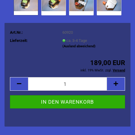
Art.Nr.:
60920
Lieferzeit:
ca. 3-4 Tage
(Ausland abweichend)
189,00 EUR
inkl. 19% MwSt. zzgl.
Versand