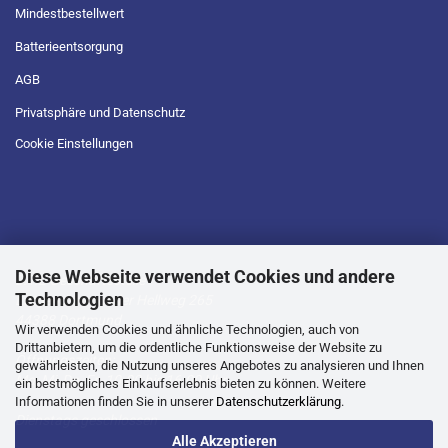
Mindestbestellwert
Batterieentsorgung
AGB
Privatsphäre und Datenschutz
Cookie Einstellungen
Diese Webseite verwendet Cookies und andere
D.T.L Geschäftsstelle
Technologien
Lütgendortmunder Hellweg 265
44388 Dortmund
Wir verwenden Cookies und ähnliche Technologien, auch von
Drittanbietern, um die ordentliche Funktionsweise der Website zu
Öffnungszeiten:
gewährleisten, die Nutzung unseres Angebotes zu analysieren und Ihnen
Mo, Mi, Do, Fr -10.00 bis 16.00 Uhr
ein bestmögliches Einkaufserlebnis bieten zu können. Weitere
Informationen finden Sie in unserer
Datenschutzerklärung
.
Dienstags geschlossen
Alle Akzeptieren